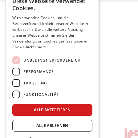
Diese Webseite verwendet
Cookies.
Wir verwenden Cookies, um die
Benutzerfreundlichkeit unserer Website zu
Mario Röthlisberger
verbessern. Durch die weitere Nutzung
unserer Webseite stimmen Sie der
Verwendung von Cookies gemäss unserer
mario.roethlisberger@kfnmail.ch
Cookie-Richtlinie zu.
Home
UNBEDINGT ERFORDERLICH
Aktuelles
PERFORMANCE
Meine Politik
Persönlich
TARGETING
FUNKTIONALITÄT
Facebook
Twitter
Instagram
ALLE AKZEPTIEREN
Impressum & Datenschutz
ALLE ABLEHNEN