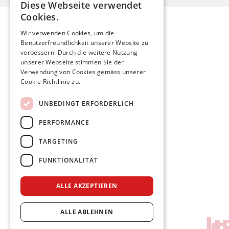
Diese Webseite verwendet
Cookies.
Wir verwenden Cookies, um die
Benutzerfreundlichkeit unserer Website zu
Mario Röthlisberger
verbessern. Durch die weitere Nutzung
unserer Webseite stimmen Sie der
Verwendung von Cookies gemäss unserer
mario.roethlisberger@kfnmail.ch
Cookie-Richtlinie zu.
Home
UNBEDINGT ERFORDERLICH
Aktuelles
PERFORMANCE
Meine Politik
Persönlich
TARGETING
FUNKTIONALITÄT
Facebook
Twitter
Instagram
ALLE AKZEPTIEREN
Impressum & Datenschutz
ALLE ABLEHNEN