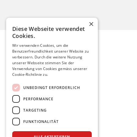
×
Diese Webseite verwendet
Cookies.
Wir verwenden Cookies, um die
Benutzerfreundlichkeit unserer Website zu
Mario Röthlisberger
verbessern. Durch die weitere Nutzung
unserer Webseite stimmen Sie der
Verwendung von Cookies gemäss unserer
mario.roethlisberger@kfnmail.ch
Cookie-Richtlinie zu.
Home
UNBEDINGT ERFORDERLICH
Aktuelles
PERFORMANCE
Meine Politik
Persönlich
TARGETING
FUNKTIONALITÄT
Facebook
Twitter
Instagram
ALLE AKZEPTIEREN