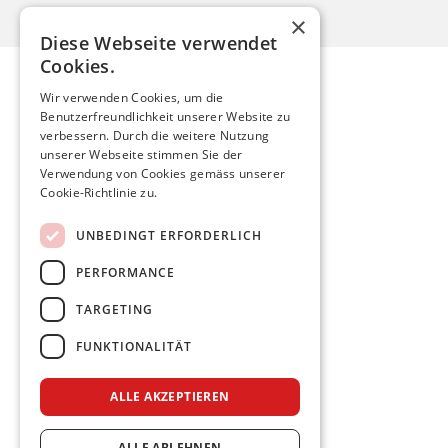
×
Diese Webseite verwendet
Cookies.
Wir verwenden Cookies, um die
Benutzerfreundlichkeit unserer Website zu
Mario Röthlisberger
verbessern. Durch die weitere Nutzung
unserer Webseite stimmen Sie der
Verwendung von Cookies gemäss unserer
mario.roethlisberger@kfnmail.ch
Cookie-Richtlinie zu.
Home
UNBEDINGT ERFORDERLICH
Aktuelles
PERFORMANCE
Meine Politik
Persönlich
TARGETING
FUNKTIONALITÄT
Facebook
Twitter
Instagram
ALLE AKZEPTIEREN
Impressum & Datenschutz
ALLE ABLEHNEN