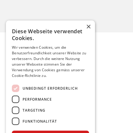
×
Diese Webseite verwendet
Cookies.
Wir verwenden Cookies, um die
Benutzerfreundlichkeit unserer Website zu
Mario Röthlisberger
verbessern. Durch die weitere Nutzung
unserer Webseite stimmen Sie der
Verwendung von Cookies gemäss unserer
mario.roethlisberger@kfnmail.ch
Cookie-Richtlinie zu.
Home
UNBEDINGT ERFORDERLICH
Aktuelles
PERFORMANCE
Meine Politik
Persönlich
TARGETING
FUNKTIONALITÄT
Facebook
Twitter