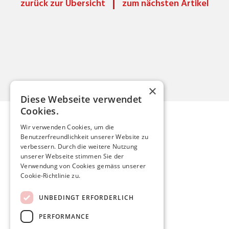
zurück zur Übersicht
zum nächsten Artikel
×
Diese Webseite verwendet
Cookies.
Wir verwenden Cookies, um die
Benutzerfreundlichkeit unserer Website zu
Mario Röthlisberger
verbessern. Durch die weitere Nutzung
unserer Webseite stimmen Sie der
Verwendung von Cookies gemäss unserer
mario.roethlisberger@kfnmail.ch
Cookie-Richtlinie zu.
Home
UNBEDINGT ERFORDERLICH
Aktuelles
PERFORMANCE
Meine Politik
Persönlich